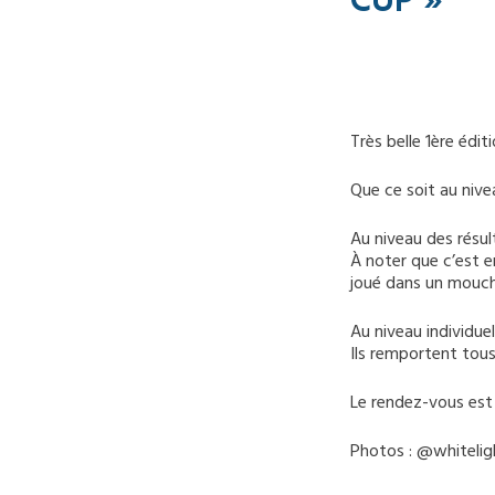
CUP »
Très belle 1ère édit
Que ce soit au nive
Au niveau des résul
À noter que c’est e
joué dans un mouch
Au niveau individue
Ils remportent tous
Le rendez-vous est 
Photos : @whiteli