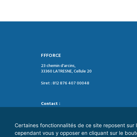
FFFORCE
23 chemin d'arcins,
33360 LATRESNE, Cellule 20
Siret : 812 876 407 00048
Contact :
Tél. : 05 47 74 09 04
Mail : contact@ffforce.fr
Certaines fonctionnalités de ce site reposent su
cependant vous y opposer en cliquant sur le bout
Horaires d’ouverture :