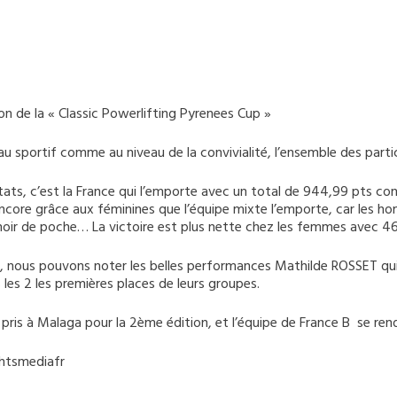
ion de la « Classic Powerlifting Pyrenees Cup »
au sportif comme au niveau de la convivialité, l’ensemble des part
tats, c’est la France qui l’emporte avec un total de 944,99 pts co
ncore grâce aux féminines que l’équipe mixte l’emporte, car les ho
oir de poche… La victoire est plus nette chez les femmes avec 46
l, nous pouvons noter les belles performances Mathilde ROSSET qui
 les 2 les premières places de leurs groupes.
pris à Malaga pour la 2ème édition, et l’équipe de France B se ren
ghtsmediafr