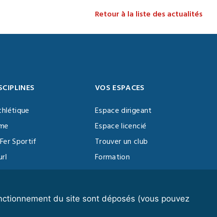
Retour à la liste des actualités
SCIPLINES
VOS ESPACES
thlétique
Espace dirigeant
sme
Espace licencié
Fer Sportif
Trouver un club
url
Formation
al Training
ll
fonctionnement du site sont déposés (vous pouvez