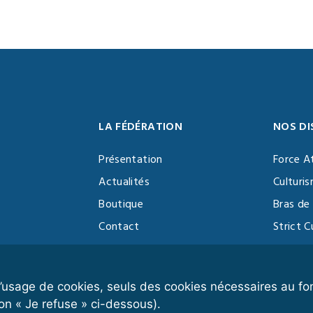
LA FÉDÉRATION
NOS DI
Présentation
Force A
Actualités
Culturi
Boutique
Bras de 
Contact
Strict C
Vidéothèque
Function
Devenir partenaire
Kettlebe
r l’usage de cookies, seuls des cookies nécessaires au 
on « Je refuse » ci-dessous).