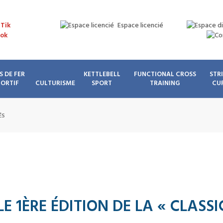
Espace licencié
S DE FER
KETTLEBELL
FUNCTIONAL CROSS
STR
PORTIF
CULTURISME
SPORT
TRAINING
CU
ÉS
LE 1ÈRE ÉDITION DE LA « CLAS