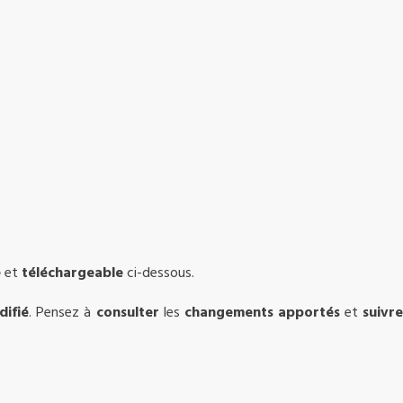
e
et
téléchargeable
ci-dessous.
ifié
. Pensez à
consulter
les
changements apportés
et
suivr