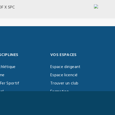
BDF X SPC
SCIPLINES
VOS ESPACES
thlétique
Espace dirigeant
sme
Espace licencié
Fer Sportif
Trouver un club
url
Formation
al Training
ll