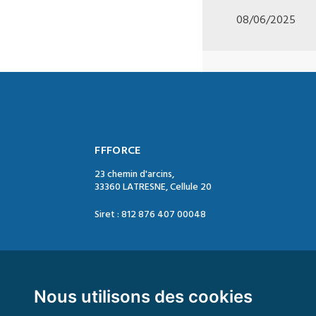
08/06/2025
FFFORCE
23 chemin d'arcins,
33360 LATRESNE, Cellule 20
Siret : 812 876 407 00048
Contact :
Tél. : 05 47 74 09 04
Mail : contact@ffforce.fr
Nous utilisons des cookies