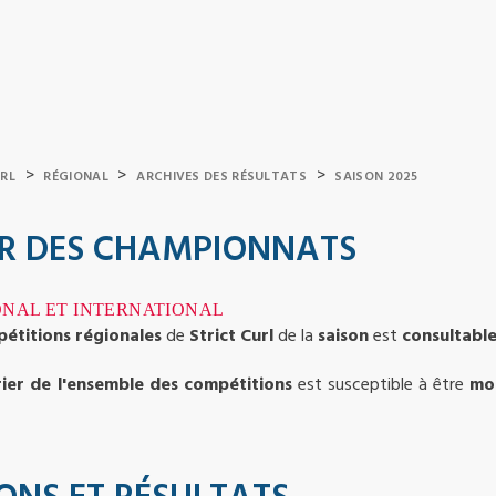
>
>
>
URL
RÉGIONAL
ARCHIVES DES RÉSULTATS
SAISON 2025
R DES CHAMPIONNATS
ONAL ET INTERNATIONAL
étitions régionales
de
Strict Curl
de la
saison
est
consultabl
rier de l'ensemble des compétitions
est susceptible à être
mod