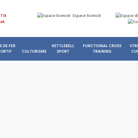
Espace licencié
S DE FER
KETTLEBELL
FUNCTIONAL CROSS
STR
PORTIF
CULTURISME
SPORT
TRAINING
CU