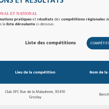
ONS ET RÉSULTATS
ONAL ET NATIONAL
rmations pratiques
et
résultats
des
compétitions
régionales
d
s la
liste déroulante
ci-dessous.
Liste des compétitions
Lieu de la compétition
Nom de la
Club SPC Rue de la Maladrerie, 95410
Bench
Groslay