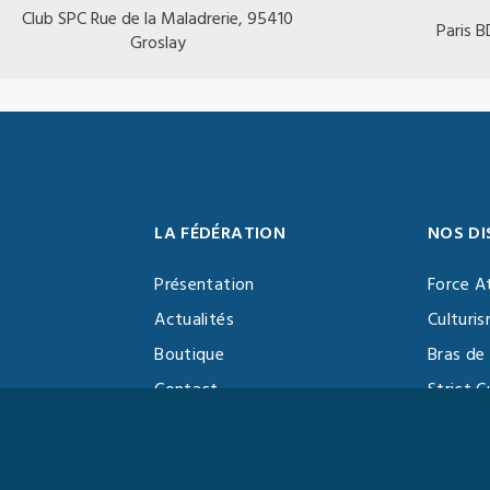
Club SPC Rue de la Maladrerie, 95410
Paris 
Groslay
LA FÉDÉRATION
NOS DI
Présentation
Force A
Actualités
Culturi
Boutique
Bras de 
Contact
Strict C
Vidéothèque
Function
Devenir partenaire
Kettlebe