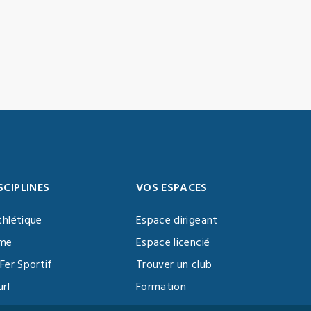
SCIPLINES
VOS ESPACES
thlétique
Espace dirigeant
sme
Espace licencié
Fer Sportif
Trouver un club
url
Formation
al Training