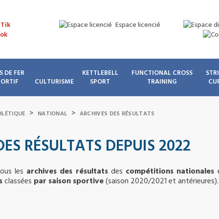
Espace licencié
S DE FER
KETTLEBELL
FUNCTIONAL CROSS
STR
PORTIF
CULTURISME
SPORT
TRAINING
CU
>
>
HLÉTIQUE
NATIONAL
ARCHIVES DES RÉSULTATS
DES RÉSULTATS DEPUIS 2022
sous les
archives des résultats
des
compétitions nationales
s
classées
par saison sportive
(saison 2020/2021 et antérieures).