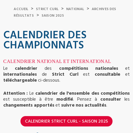
>
>
>
ACCUEIL
STRICT CURL
NATIONAL
ARCHIVES DES
>
RÉSULTATS
SAISON 2025
CALENDRIER DES
CHAMPIONNATS
CALENDRIER NATIONAL ET INTERNATIONAL
Le
calendrier
des
compétitions nationales
et
internationales
de
Strict Curl
est
consultable
et
téléchargeable
ci-dessous.
Attention :
Le
calendrier de l'ensemble des compétitions
est susceptible à être
modifié
. Pensez à
consulter
les
changements apportés
et
suivre nos actualités
.
CALENDRIER STRICT CURL - SAISON 2025