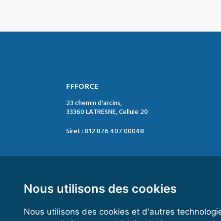
FFFORCE
23 chemin d'arcins,
33360 LATRESNE, Cellule 20
Siret : 812 876 407 00048
Contact :
Tél. : 05 47 74 09 04
Mail : contact@ffforce.fr
Nous utilisons des cookies
Nous utilisons des cookies et d'autres technologi
Horaires d’ouverture :