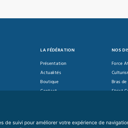
LA FÉDÉRATION
NOS DI
Présentation
Force A
Actualités
Culturi
Boutique
Bras de 
Contact
Strict C
Vidéothèque
Function
Devenir partenaire
Kettlebe
es de suivi pour améliorer votre expérience de navigatio