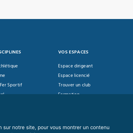
SCIPLINES
VOS ESPACES
thlétique
Espace dirigeant
sme
Espace licencié
Fer Sportif
Trouver un club
url
Formation
al Training
ll
n sur notre site, pour vous montrer un contenu