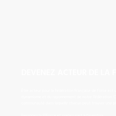
DEVENEZ ACTEUR DE LA 
Être acteur pour la Fédération Française de Force est 
dynamisme et du rayonnement de notre fédération. C'e
communauté dans laquelle chacun peut trouver une plac
Rejoignez la FFForce et prenez part à l'aventure ...