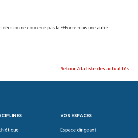
te décision ne concerne pas la FFForce mais une autre
Retour à la liste des actualités
SCIPLINES
VOS ESPACES
thlétique
Espace dirigeant