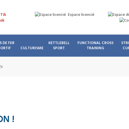
Espace licencié
S DE FER
KETTLEBELL
FUNCTIONAL CROSS
STR
PORTIF
CULTURISME
SPORT
TRAINING
CU
ÉS
ON !