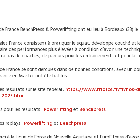
e France BenchPress & Powerlifting ont eu lieu à Bordeaux (33) l
nales France consistent à pratiquer le squat, développe couché et 
faire des performances plus élevées à condition d’avoir une techniqu
n’a pas de coaches, de pareurs pour les entrainements et pour la 
e France se sont déroulés dans de bonnes conditions, avec un bon 
France en Master ont été battus.
 résultats sur le site fédéral :
https://www.ffforce.fr/fr/nos-d
n-2023.html
ts pour les résultats :
Powerlifting
et
Benchpress
les replays :
Powerlifting
et
Benchpress
ci à la Ligue de Force de Nouvelle Aquitaine et EuroFitness d’avoir 