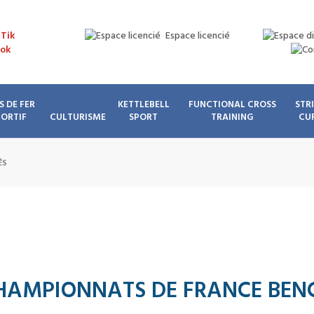
Espace licencié
S DE FER
KETTLEBELL
FUNCTIONAL CROSS
STR
PORTIF
CULTURISME
SPORT
TRAINING
CU
ÉS
HAMPIONNATS DE FRANCE BENC