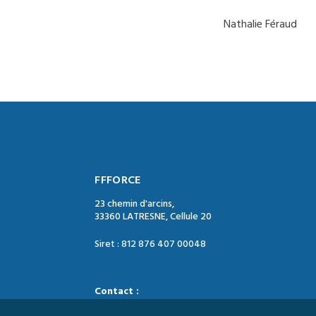
Nathalie Féraud
FFFORCE
23 chemin d'arcins,
33360 LATRESNE, Cellule 20
Siret : 812 876 407 00048
Contact :
Tél. : 05 47 74 09 04