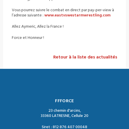
Vous pourrez suivre le combat en direct par pay-per-view à
l’adresse suivante :
www.eastvswestarmwrestling.com
Allez Aymeric, Allez la France !
Force et Honneur !
Retour à la liste des actualités
FFFORCE
23 chemin d'arcins,
33360 LATRESNE, Cellule 20
Siret : 812 876 407 00048