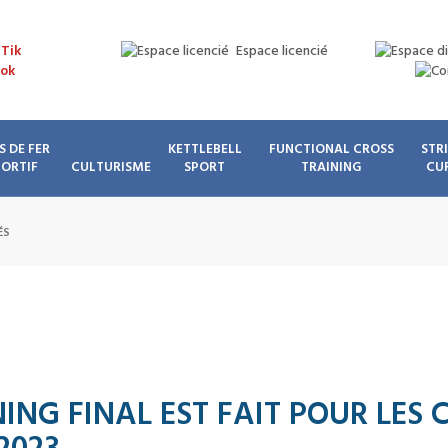
Espace licencié
S DE FER
KETTLEBELL
FUNCTIONAL CROSS
STR
PORTIF
CULTURISME
SPORT
TRAINING
CU
ÉS
NING FINAL EST FAIT POUR LE