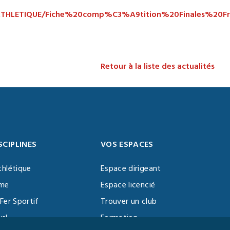
RCE%20ATHLETIQUE/Fiche%20comp%C3%A9tition%20Fina
Retour à la liste des actualités
SCIPLINES
VOS ESPACES
thlétique
Espace dirigeant
sme
Espace licencié
Fer Sportif
Trouver un club
url
Formation