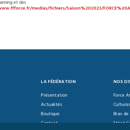
lanning et des
/www.ffforce.fr/medias/fichiers/Saison%202023/FO
LA FÉDÉRATION
NOS DI
Présentation
Force A
Actualités
Culturi
Boutique
Bras de 
Contact
Strict C