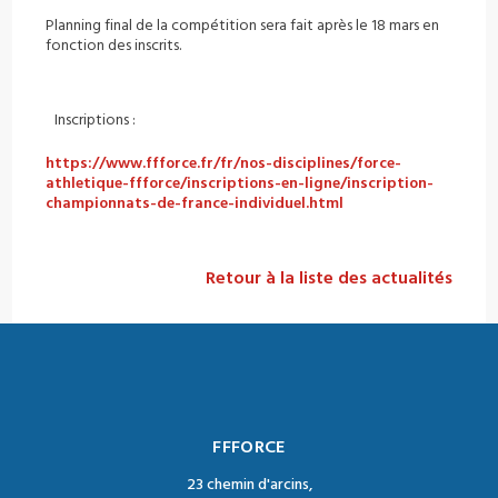
Planning final de la compétition sera fait après le 18 mars en
fonction des inscrits.
Inscriptions :
https://www.ffforce.fr/fr/nos-disciplines/force-
athletique-ffforce/inscriptions-en-ligne/inscription-
championnats-de-france-individuel.html
Retour à la liste des actualités
FFFORCE
23 chemin d'arcins,