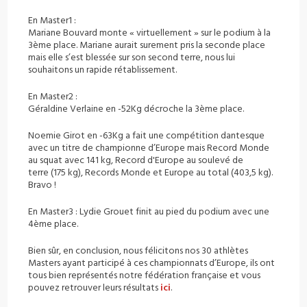
En Master1 :
Mariane Bouvard monte « virtuellement » sur le podium à la
3ème place. Mariane aurait surement pris la seconde place
mais elle s’est blessée sur son second terre, nous lui
souhaitons un rapide rétablissement.
En Master2 :
Géraldine Verlaine en -52Kg décroche la 3ème place.
Noemie Girot en -63Kg a fait une compétition dantesque
avec un titre de championne d’Europe mais Record Monde
au squat avec 141 kg, Record d'Europe au soulevé de
terre (175 kg), Records Monde et Europe au total (403,5 kg).
Bravo !
En Master3 : Lydie Grouet finit au pied du podium avec une
4ème place.
Bien sûr, en conclusion, nous félicitons nos 30 athlètes
Masters ayant participé à ces championnats d’Europe, ils ont
tous bien représentés notre fédération française et vous
pouvez retrouver leurs résultats
ici
.