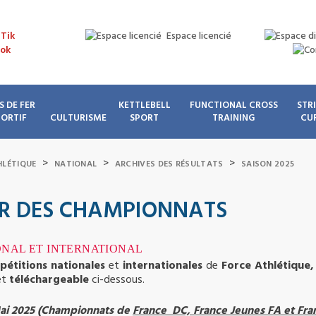
Espace licencié
S DE FER
KETTLEBELL
FUNCTIONAL CROSS
STR
PORTIF
CULTURISME
SPORT
TRAINING
CU
>
>
>
HLÉTIQUE
NATIONAL
ARCHIVES DES RÉSULTATS
SAISON 2025
R DES CHAMPIONNATS
ONAL ET INTERNATIONAL
pétitions nationales
et
internationales
de
Force Athlétique
et
téléchargeable
ci-dessous.
Mai 2025 (Championnats de
France DC, France Jeunes FA et Fran