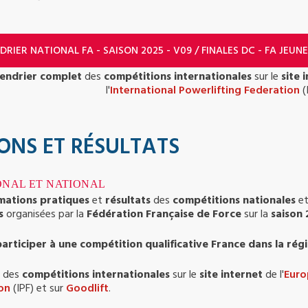
RIER NATIONAL FA - SAISON 2025 - V09 / FINALES DC - FA JEUNE
lendrier complet
des
compétitions internationales
sur le
site 
l'
International Powerlifting Federation
(
ONS ET RÉSULTATS
ONAL ET NATIONAL
rmations pratiques
et
résultats
des
compétitions nationales
e
s
organisées par la
Fédération Française de Force
sur la
saison
articiper à une compétition qualificative France dans la régi
des
compétitions internationales
sur le
site internet
de l'
Euro
on
(IPF) et sur
Goodlift
.