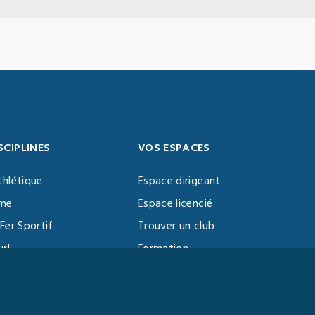
SCIPLINES
VOS ESPACES
thlétique
Espace dirigeant
sme
Espace licencié
Fer Sportif
Trouver un club
url
Formation
al Training
ll