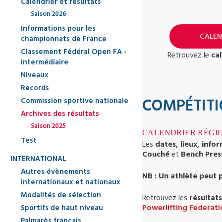
Calendrier et résultats
Saison 2026
Informations pour les
CALEND
championnats de France
Classement Fédéral Open FA -
Retrouvez le
ca
Intermédiaire
Niveaux
Records
COMPÉTITI
Commission sportive nationale
Archives des résultats
Saison 2025
CALENDRIER RÉGI
Test
Les
dates, lieux, info
Couché
et
Bench Pres
INTERNATIONAL
Autres évènements
NB : Un athlète peut p
internationaux et nationaux
Modalités de sélection
Retrouvez les
résultats
Powerlifting Federati
Sportifs de haut niveau
Palmarès français