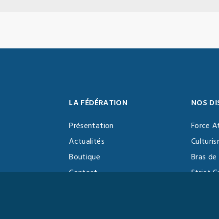
LA FÉDÉRATION
NOS DI
Présentation
Force A
Actualités
Culturi
Boutique
Bras de 
Contact
Strict C
Vidéothèque
Function
Devenir partenaire
Kettlebe