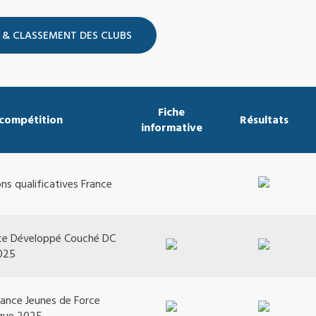
Fiche
 compétition
Résultats
informative
ns qualificatives France
ce Développé Couché DC
025
ance Jeunes de Force
ique 2025