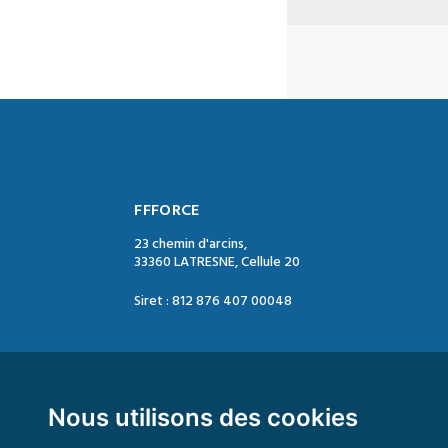
FFFORCE
23 chemin d'arcins,
33360 LATRESNE, Cellule 20
Siret : 812 876 407 00048
Contact :
Tél. : 05 47 74 09 04
Mail : contact@ffforce.fr
Nous utilisons des cookies