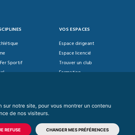
SCIPLINES
VOS ESPACES
thlétique
Espace dirigeant
sme
Espace licencié
Fer Sportif
Trouver un club
url
Formation
al Training
ll
n sur notre site, pour vous montrer un contenu
nce de nos visiteurs.
© 2020 FFFORCE Tous droits réservés
Données personnelles
Réalisation Exalto
JE REFUSE
CHANGER MES PRÉFÉRENCES