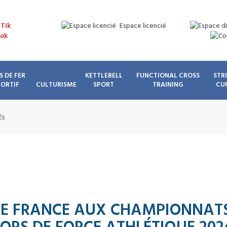
Espace licencié
S DE FER
KETTLEBELL
FUNCTIONAL CROSS
STR
PORTIF
CULTURISME
SPORT
TRAINING
CU
ÉS
DE FRANCE AUX CHAMPIONNATS