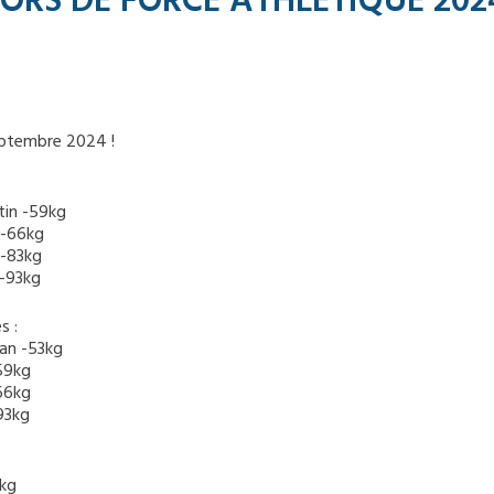
IORS DE FORCE ATHLÉTIQUE 202
eptembre 2024 !
tin -59kg
 -66kg
 -83kg
d -93kg
s :
lan -53kg
59kg
-66kg
-93kg
3kg