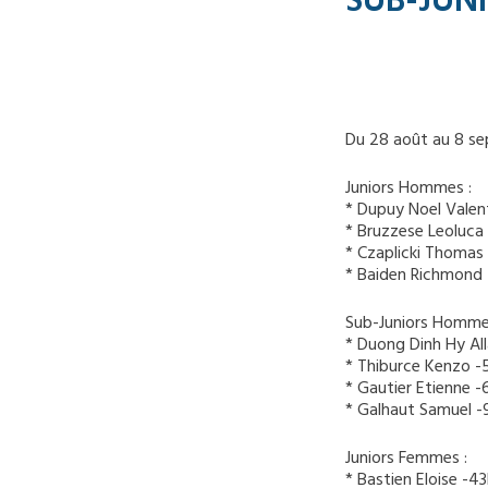
SUB-JUN
Du 28 août au 8 s
Juniors Hommes :
* Dupuy Noel Valen
* Bruzzese Leoluca
* Czaplicki Thomas
* Baiden Richmon
Sub-Juniors Homme
* Duong Dinh Hy Al
* Thiburce Kenzo -
* Gautier Etienne 
* Galhaut Samuel 
Juniors Femmes :
* Bastien Eloise -4