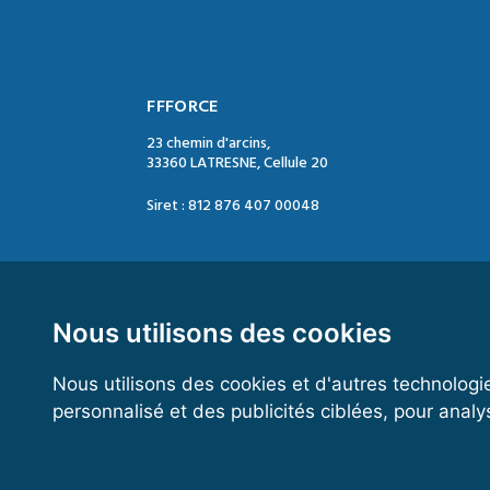
FFFORCE
23 chemin d'arcins,
33360 LATRESNE, Cellule 20
Siret : 812 876 407 00048
Contact :
Tél. : 05 47 74 09 04
Mail : contact@ffforce.fr
Nous utilisons des cookies
Nous utilisons des cookies et d'autres technologi
Horaires d’ouverture :
personnalisé et des publicités ciblées, pour analy
Du mardi au jeudi
Entre 13h00 et 17h00