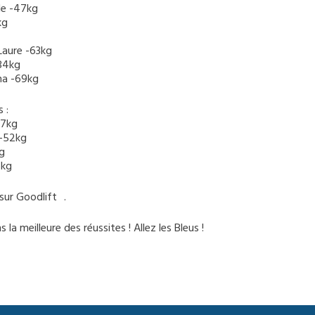
de -47kg
kg
Laure -63kg
84kg
ina -69kg
 :
47kg
 -52kg
kg
6kg
 sur Goodlift .
 la meilleure des réussites ! Allez les Bleus !