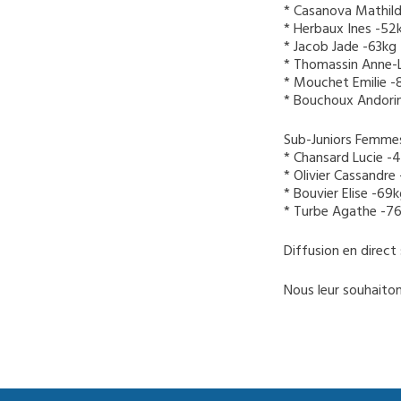
* Casanova Mathil
* Herbaux Ines -52
* Jacob Jade -63kg
* Thomassin Anne-
* Mouchet Emilie -
* Bouchoux Andor
Sub-Juniors Femmes
* Chansard Lucie -
* Olivier Cassandre
* Bouvier Elise -69
* Turbe Agathe -7
Diffusion en direct
Nous leur souhaitons