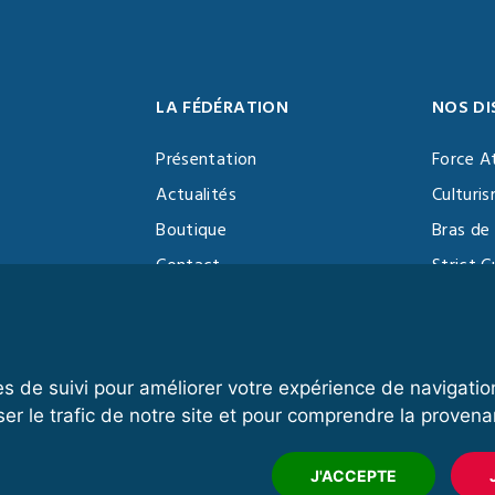
LA FÉDÉRATION
NOS DI
Présentation
Force A
Actualités
Culturi
Boutique
Bras de 
Contact
Strict C
Vidéothèque
Function
Devenir partenaire
Kettlebe
es de suivi pour améliorer votre expérience de navigatio
ser le trafic de notre site et pour comprendre la provena
Mentions légales
Plan du site
J'ACCEPTE