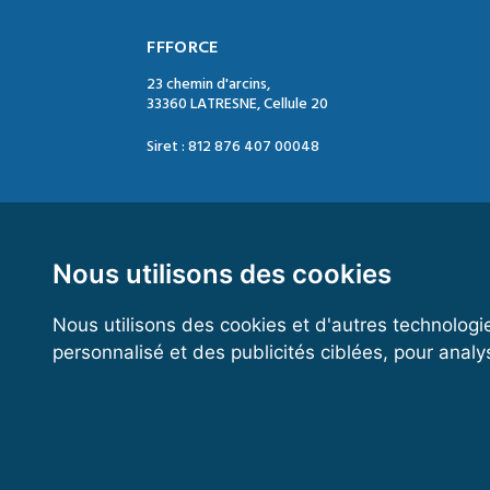
FFFORCE
23 chemin d'arcins,
33360 LATRESNE, Cellule 20
Siret : 812 876 407 00048
Contact :
Tél. : 05 47 74 09 04
Mail : contact@ffforce.fr
Nous utilisons des cookies
Nous utilisons des cookies et d'autres technologi
Horaires d’ouverture :
personnalisé et des publicités ciblées, pour analy
Du mardi au jeudi
Entre 13h00 et 17h00