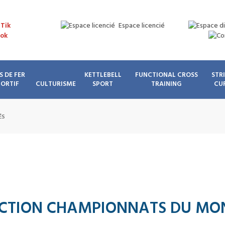
Espace licencié
S DE FER
KETTLEBELL
FUNCTIONAL CROSS
STR
PORTIF
CULTURISME
SPORT
TRAINING
CU
ÉS
ECTION CHAMPIONNATS DU MO