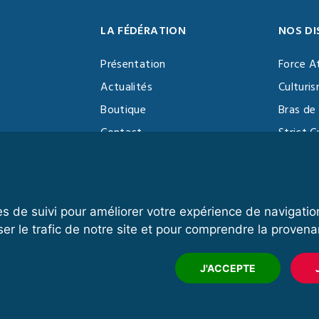
LA FÉDÉRATION
NOS DI
Présentation
Force A
Actualités
Culturi
Boutique
Bras de 
Contact
Strict C
Vidéothèque
Function
Devenir partenaire
Kettlebe
es de suivi pour améliorer votre expérience de navigatio
ser le trafic de notre site et pour comprendre la provena
Mentions légales
Plan du site
J'ACCEPTE