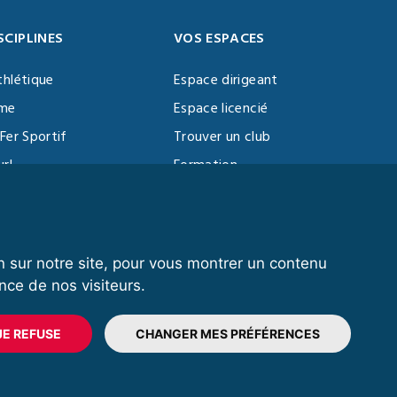
SCIPLINES
VOS ESPACES
thlétique
Espace dirigeant
sme
Espace licencié
Fer Sportif
Trouver un club
url
Formation
al Training
ll
n sur notre site, pour vous montrer un contenu
nce de nos visiteurs.
© 2020 FFFORCE Tous droits réservés
Données personnelles
Réalisation Exalto
JE REFUSE
CHANGER MES PRÉFÉRENCES