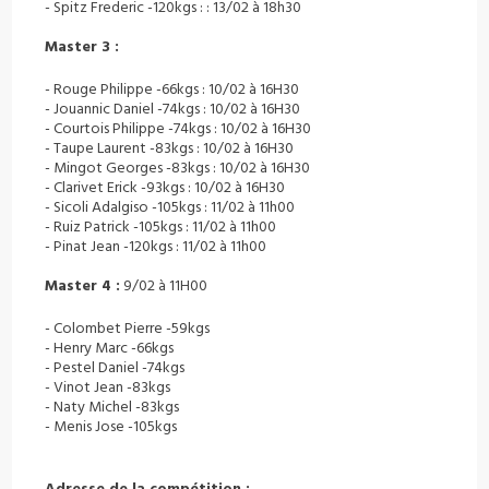
- Spitz Frederic -120kgs : : 13/02 à 18h30
Master 3 :
- Rouge Philippe -66kgs : 10/02 à 16H30
- Jouannic Daniel -74kgs : 10/02 à 16H30
- Courtois Philippe -74kgs : 10/02 à 16H30
- Taupe Laurent -83kgs : 10/02 à 16H30
- Mingot Georges -83kgs : 10/02 à 16H30
- Clarivet Erick -93kgs : 10/02 à 16H30
- Sicoli Adalgiso -105kgs : 11/02 à 11h00
- Ruiz Patrick -105kgs : 11/02 à 11h00
- Pinat Jean -120kgs : 11/02 à 11h00
Master 4 :
9/02 à 11H00
- Colombet Pierre -59kgs
- Henry Marc -66kgs
- Pestel Daniel -74kgs
- Vinot Jean -83kgs
- Naty Michel -83kgs
- Menis Jose -105kgs