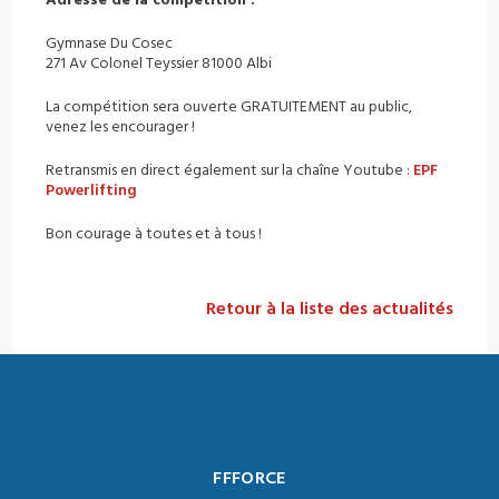
Adresse de la compétition :
Gymnase Du Cosec
271 Av Colonel Teyssier 81000 Albi
La compétition sera ouverte GRATUITEMENT au public,
venez les encourager !
Retransmis en direct également sur la chaîne Youtube :
EPF
Powerlifting
Bon courage à toutes et à tous !
Retour à la liste des actualités
FFFORCE