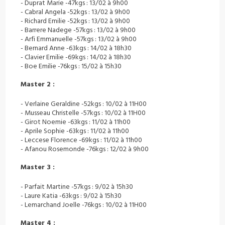
- Duprat Marie -47kgs : 13/02 à 9h00
- Cabral Angela -52kgs : 13/02 à 9h00
- Richard Emilie -52kgs : 13/02 à 9h00
- Barrere Nadege -57kgs : 13/02 à 9h00
- Arfi Emmanuelle -57kgs : 13/02 à 9h00
- Bernard Anne -63kgs : 14/02 à 18h30
- Clavier Emilie -69kgs : 14/02 à 18h30
- Boe Emilie -76kgs : 15/02 à 15h30
Master 2 :
- Verlaine Geraldine -52kgs : 10/02 à 11H00
- Musseau Christelle -57kgs : 10/02 à 11H00
- Girot Noemie -63kgs : 11/02 à 11h00
- Aprile Sophie -63kgs : 11/02 à 11h00
- Leccese Florence -69kgs : 11/02 à 11h00
- Afanou Rosemonde -76kgs : 12/02 à 9h00
Master 3 :
- Parfait Martine -57kgs : 9/02 à 15h30
- Laure Katia -63kgs : 9/02 à 15h30
- Lemarchand Joelle -76kgs : 10/02 à 11H00
Master 4 :