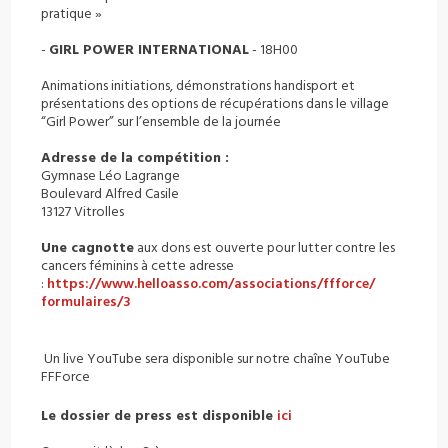
pratique »
-
GIRL POWER INTERNATIONAL
- 18H00
Animations initiations, démonstrations handisport et
présentations des options de récupérations dans le village
“Girl Power” sur l’ensemble de la journée
Adresse de la compétition :
Gymnase Léo Lagrange
Boulevard Alfred Casile
13127 Vitrolles
Une cagnotte
aux dons est ouverte pour lutter contre les
cancers féminins à cette adresse
:
https://www.helloasso.com/
associations/ffforce/
formulaires/3
Un live YouTube sera disponible sur notre chaîne YouTube
FFForce
Le dossier de press est disponible
ici