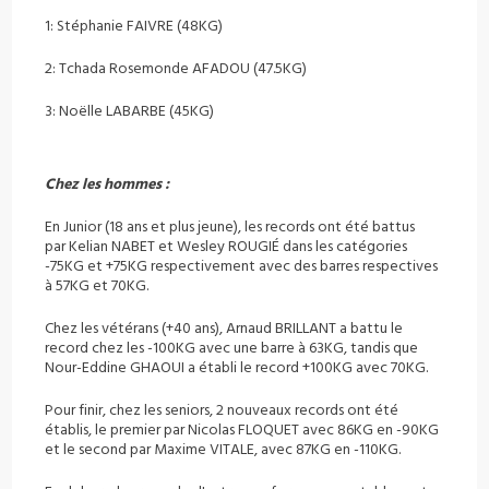
1: Stéphanie FAIVRE (48KG)
2: Tchada Rosemonde AFADOU (47.5KG)
3: Noëlle LABARBE (45KG)
Chez les hommes :
En Junior (18 ans et plus jeune), les records ont été battus
par
Kelian NABET et Wesley ROUGIÉ dans les catégories
-75KG et +75KG respectivement
avec des barres respectives
à 57KG et 70KG.
Chez les vétérans (+40 ans), Arnaud BRILLANT a battu le
record chez les -100KG
avec une barre à 63KG, tandis que
Nour-Eddine GHAOUI a établi le record +100KG
avec 70KG.
Pour finir, chez les seniors, 2 nouveaux records ont été
établis, le premier par
Nicolas FLOQUET avec 86KG en -90KG
et le second par Maxime VITALE, avec 87KG en
-110KG.