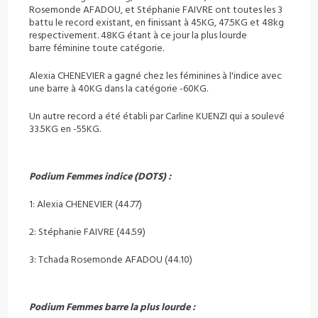
Rosemonde AFADOU, et
Stéphanie FAIVRE ont toutes les 3
battu le record existant, en finissant à
45KG, 47.5KG et 48kg
respectivement. 48KG étant à ce jour la plus lourde
barre
féminine toute catégorie.
Alexia CHENEVIER a gagné chez les féminines à l'indice avec
une barre à 40KG dans
la catégorie -60KG.
Un autre record a été établi par Carline KUENZI qui a soulevé
33.5KG en -55KG.
Podium Femmes indice (DOTS) :
1: Alexia CHENEVIER (44.77)
2: Stéphanie FAIVRE (44.59)
3: Tchada Rosemonde AFADOU (44.10)
Podium Femmes barre la plus lourde :