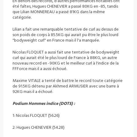
En dehors des records, d'autres performances notables ont
été faîtes,
Hugues CHENEVIER a passé 80KG en -85, tandis
que Lilian MONNEREAU a passé 81KG
dans la même
catégorie.
Lilian a fait une remarquable tentative de curl au dessus de
son poids de corps
à 85.5KG qui aurait pu être le plus lourd
"bodyweight curl" en France mais il
l'a manquée.
Nicolas FLOQUET a aussi fait une tentative de bodyweight
curl qui aurait été le
plus lourd de France à 88KG, un autre
nouveau record en -90KG et le meilleur
curl à l'indice de la
FFForce mais il a aussi échoué.
Maxime VITALE a tenté de battre le record toute catégorie
de 91.5KG détenu par
Akhmed ARMUSIER avec une barre à
92KG mais il a échoué.
Podium Hommes indice (DOTS) :
1: Nicolas FLOQUET (56.26)
2: Hugues CHENEVIER (54.28)