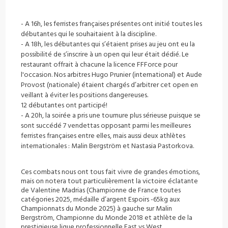
-
A 16h, les ferristes françaises présentes ont initié toutes les
débutantes qui le souhaitaient à la discipline.
-
A 18h, les débutantes qui s’étaient prises au jeu ont eu la
possibilité de s’inscrire à un open qui leur était dédié. Le
restaurant offrait à
chacune
la licence FFForce pour
l'occasion. Nos arbitres Hugo Prunier (international) et Aude
Provost (nationale) étaient chargés d’arbitrer cet open en
veillant à éviter les positions dangereuses.
12 débutantes ont participé!
-
A 20h, la soirée a pris une tournure plus sérieuse puisque se
sont succédé 7 vendettas opposant parmi les meilleures
ferristes françaises entre elles, mais aussi deux athlètes
internationales : Malin Bergström et Nastasia Pastorkova.
Ces combats nous ont tous fait vivre de grandes émotions,
mais on notera tout particulièrement la victoire éclatante
de Valentine Madrias (Championne de France toutes
catégories 2025, médaille d’argent Espoirs -65kg aux
Championnats du Monde 2025) à gauche sur Malin
Bergström, Championne du Monde 2018 et athlète de la
prestigieuse ligue professionnelle East vs West.