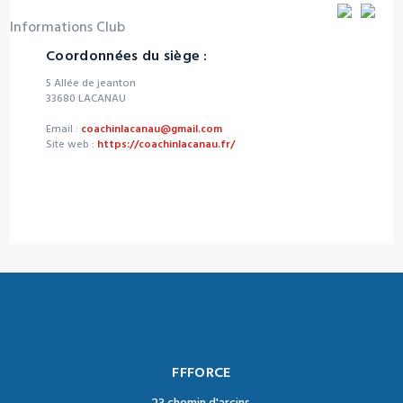
Informations Club
Coordonnées du siège :
5 Allée de jeanton
33680 LACANAU
Email :
coachinlacanau@gmail.com
Site web :
https://coachinlacanau.fr/
FFFORCE