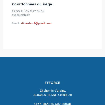
Coordonnées du siège :
29 GOUILLON MATIGNON
35800 DINARD
Email :
dinardmcf@gmail.com
FFFORCE
23 chemin d'arcins,
33360 LATRESNE, Cellule 20
Siret : 812 876 407 00048