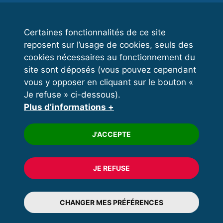
Kettlebell
Certaines fonctionnalités de ce site
reposent sur l’usage de cookies, seuls des
VOS ESPACES
cookies nécessaires au fonctionnement du
site sont déposés (vous pouvez cependant
Espace dirigeant
vous y opposer en cliquant sur le bouton «
Espace licencié
Je refuse » ci-dessous).
Plus d’informations +
Trouver un club
Formation
J'ACCEPTE
JE REFUSE
© 2020 FFFORCE Tous droits réservés
Mentions légales
CHANGER MES PRÉFÉRENCES
Plan du site
Données personnelles