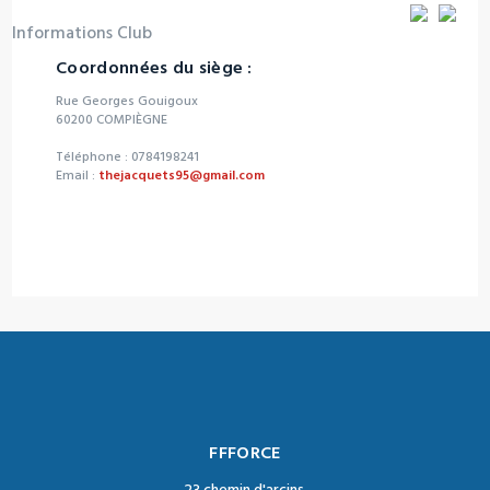
Informations Club
Coordonnées du siège :
Rue Georges Gouigoux
60200 COMPIÈGNE
Téléphone : 0784198241
Email :
thejacquets95@gmail.com
FFFORCE