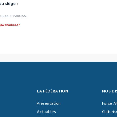
u siège :
A-GRANDE-PAROISSE
u@wanadoo.fr
LA FÉDÉRATION
NOS DI
Présentation
Force A
Actualités
Culturi