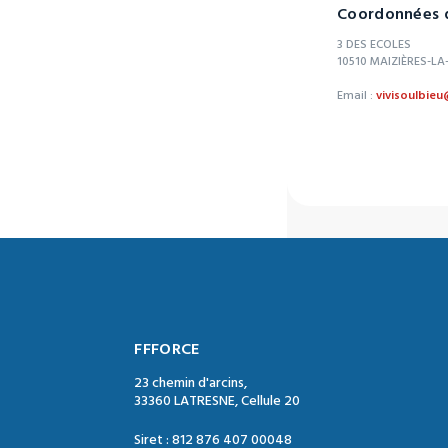
Coordonnées d
3 DES ECOLES
10510 MAIZIÈRES-L
Email :
vivisoulbie
FFFORCE
23 chemin d'arcins,
33360 LATRESNE, Cellule 20
Siret : 812 876 407 00048