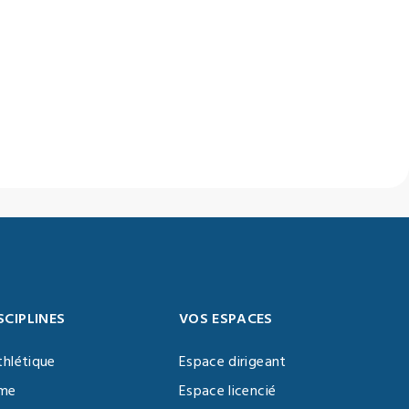
SCIPLINES
VOS ESPACES
thlétique
Espace dirigeant
sme
Espace licencié