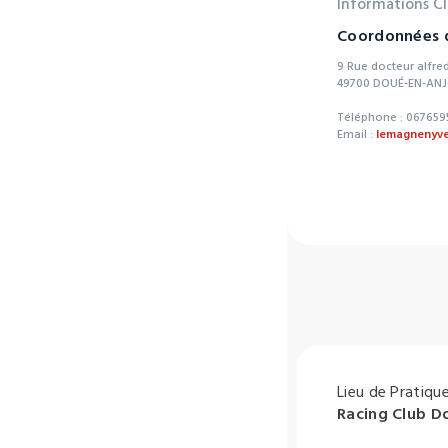
Informations C
Coordonnées d
9 Rue docteur alfred
49700 DOUÉ-EN-AN
Téléphone : 067659
Email :
lemagnenyv
Lieu de Pratiqu
Racing Club D