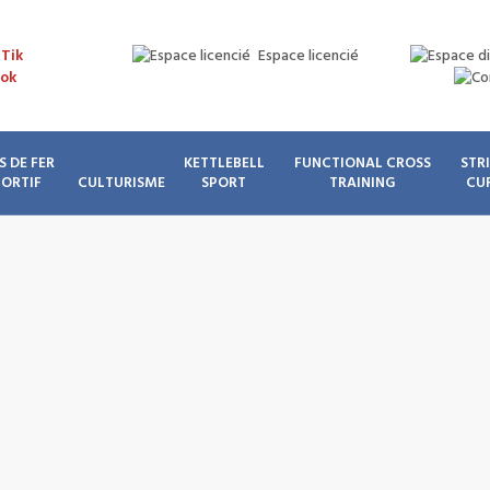
Espace licencié
S DE FER
KETTLEBELL
FUNCTIONAL CROSS
STR
PORTIF
CULTURISME
SPORT
TRAINING
CU