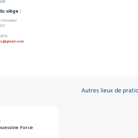
lub
u siège :
 chevalier
JOU
5878
es@gmail.com
Autres lieux de prati
e
ouessine Force