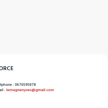
FORCE
éphone : 0676595878
il :
lemagnenyves@gmail.com