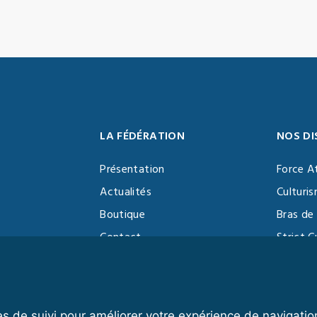
LA FÉDÉRATION
NOS DI
Présentation
Force A
Actualités
Culturi
Boutique
Bras de 
Contact
Strict C
Vidéothèque
Function
Devenir partenaire
Kettlebe
es de suivi pour améliorer votre expérience de navigatio