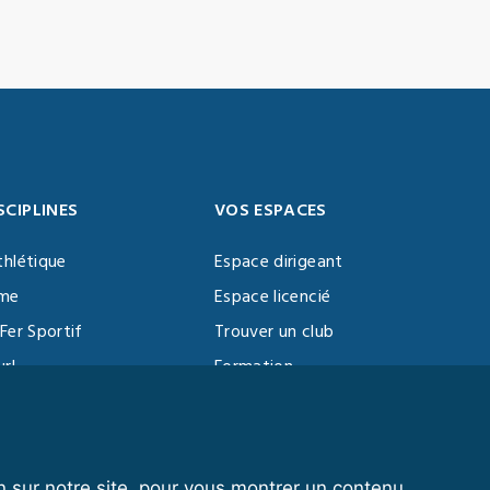
SCIPLINES
VOS ESPACES
thlétique
Espace dirigeant
sme
Espace licencié
Fer Sportif
Trouver un club
url
Formation
al Training
ll
n sur notre site, pour vous montrer un contenu