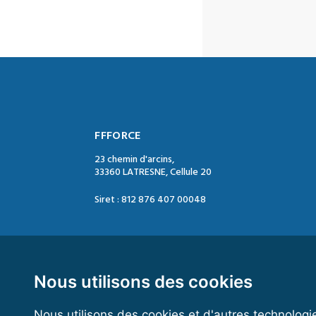
FFFORCE
23 chemin d'arcins,
33360 LATRESNE, Cellule 20
Siret : 812 876 407 00048
Contact :
Tél. : 05 47 74 09 04
Mail : contact@ffforce.fr
Nous utilisons des cookies
Nous utilisons des cookies et d'autres technologi