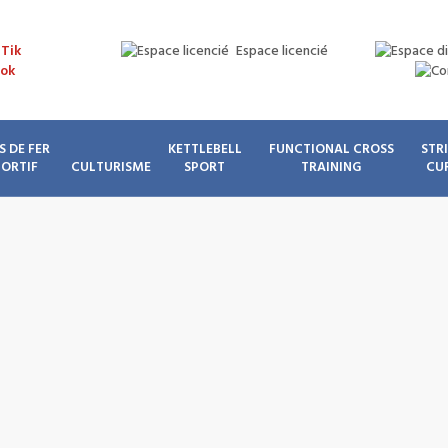
Espace licencié
S DE FER
KETTLEBELL
FUNCTIONAL CROSS
STR
PORTIF
CULTURISME
SPORT
TRAINING
CU