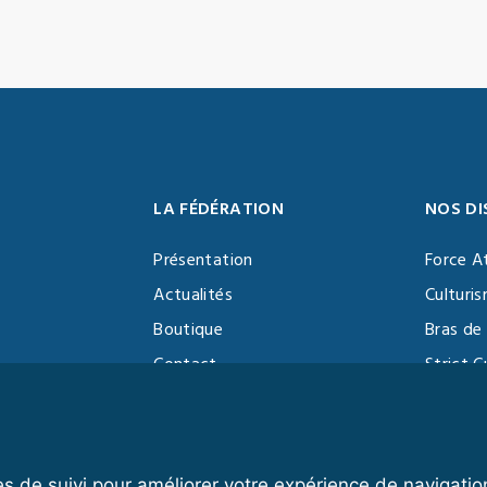
LA FÉDÉRATION
NOS DI
Présentation
Force A
Actualités
Culturi
Boutique
Bras de 
Contact
Strict C
Vidéothèque
Function
Devenir partenaire
Kettlebe
es de suivi pour améliorer votre expérience de navigatio