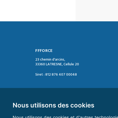
FFFORCE
23 chemin d'arcins,
33360 LATRESNE, Cellule 20
Siret : 812 876 407 00048
Contact :
Tél. : 05 47 74 09 04
Mail : contact@ffforce.fr
Nous utilisons des cookies
Nous utilisons des cookies et d'autres technologi