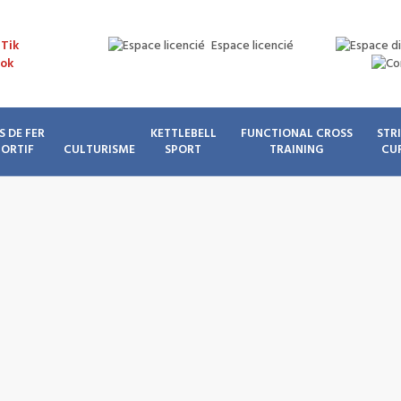
Espace licencié
S DE FER
KETTLEBELL
FUNCTIONAL CROSS
STR
PORTIF
CULTURISME
SPORT
TRAINING
CU