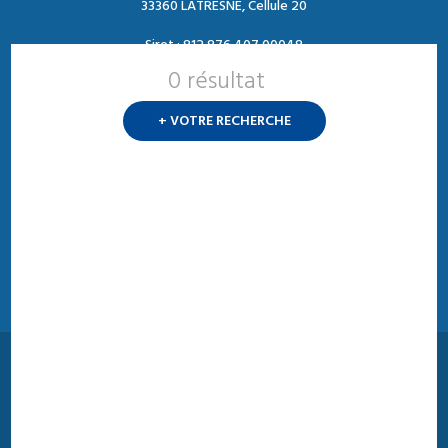
33360 LATRESNE, Cellule 20
Siret : 812 876 407 00048
0 résultat
Nouvelle
recherch
Contact :
+ VOTRE RECHERCHE
Tél. : 05 47 74 09 04
?
Mail : contact@ffforce.fr
Horaires d’ouverture :
Du mardi au jeudi
Entre 13h00 et 17h00