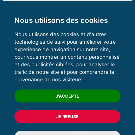
Functional Training
Kettlebell
Nous utilisons des cookies
LIGUE DE FORCE HAUTS-DE-FRANCE
Nous utilisons des cookies et d'autres
technologies de suivi pour améliorer votre
Président :
M Ludovic LUTZ
VOS ESPACES
expérience de navigation sur notre site,
Adresse :
1 GEORGES CHARLET
pour vous montrer un contenu personnalisé
59660 MERVILLE
Espace dirigeant
et des publicités ciblées, pour analyser le
Espace licencié
Mail :
Envoyer un mail
trafic de notre site et pour comprendre la
Téléphone :
06 64 96 22 33
provenance de nos visiteurs.
Trouver un club
Formation
J'ACCEPTE
Désolé, il n'y a pas de résultat pour votre recherche.
JE REFUSE
© 2020 FFFORCE Tous droits réservés
Mentions légales