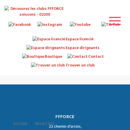
Espace licencié
Espace dirigeants
Boutique
Contact
Trouver un club
FFFORCE
>
ACCUEIL
RESULTATS
23 chemin d'arcins,