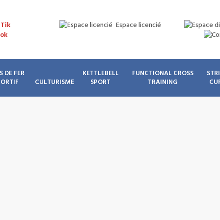
Espace licencié
S DE FER
KETTLEBELL
FUNCTIONAL CROSS
STR
PORTIF
CULTURISME
SPORT
TRAINING
CU