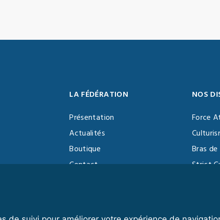
LA FÉDÉRATION
NOS DI
Présentation
Force A
Actualités
Culturi
Boutique
Bras de 
Contact
Strict C
Vidéothèque
Function
Devenir partenaire
Kettlebe
es de suivi pour améliorer votre expérience de navigatio