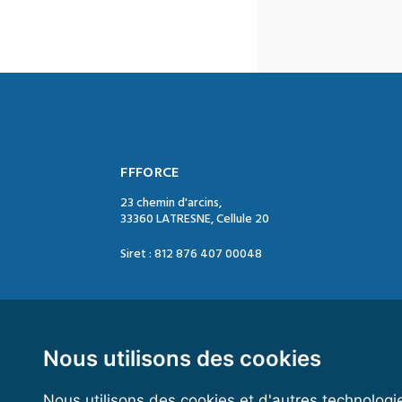
FFFORCE
23 chemin d'arcins,
33360 LATRESNE, Cellule 20
Siret : 812 876 407 00048
Contact :
Tél. : 05 47 74 09 04
Mail : contact@ffforce.fr
Nous utilisons des cookies
Nous utilisons des cookies et d'autres technologi