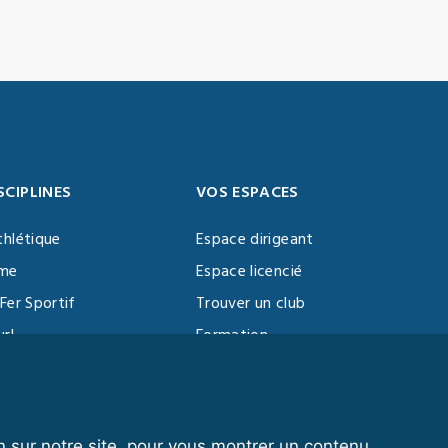
SCIPLINES
VOS ESPACES
thlétique
Espace dirigeant
sme
Espace licencié
Fer Sportif
Trouver un club
url
Formation
al Training
ll
n sur notre site, pour vous montrer un contenu