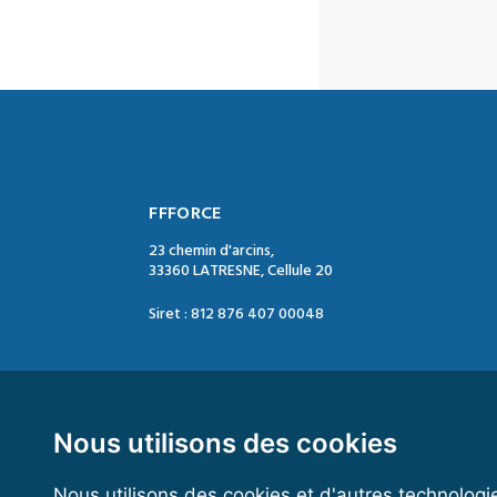
FFFORCE
23 chemin d'arcins,
33360 LATRESNE, Cellule 20
Siret : 812 876 407 00048
Contact :
Tél. : 05 47 74 09 04
Mail : contact@ffforce.fr
Nous utilisons des cookies
Nous utilisons des cookies et d'autres technologi