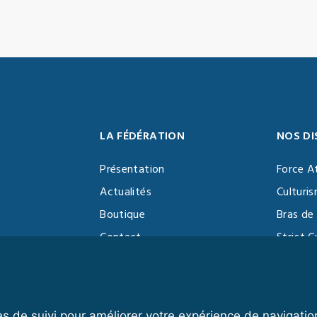
LA FÉDÉRATION
NOS DI
Présentation
Force A
Actualités
Culturi
Boutique
Bras de 
Contact
Strict C
Vidéothèque
Function
Devenir partenaire
Kettlebe
es de suivi pour améliorer votre expérience de navigatio