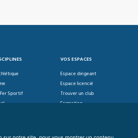
SCIPLINES
VOS ESPACES
thlétique
Espace dirigeant
sme
Espace licencié
Fer Sportif
Trouver un club
url
Formation
al Training
ll
n sur notre site, pour vous montrer un contenu