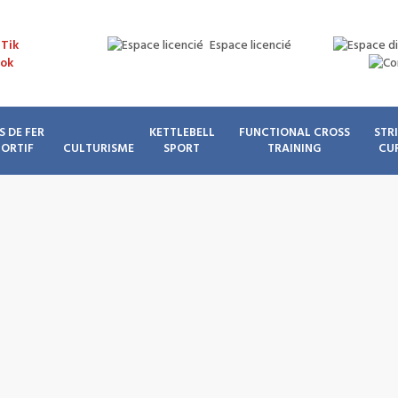
Espace licencié
S DE FER
KETTLEBELL
FUNCTIONAL CROSS
STR
PORTIF
CULTURISME
SPORT
TRAINING
CU