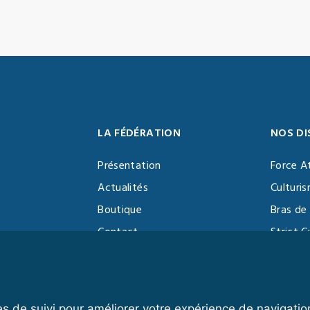
LA FÉDÉRATION
NOS DI
Présentation
Force A
Actualités
Culturi
Boutique
Bras de 
Contact
Strict C
Vidéothèque
Function
Devenir partenaire
Kettlebe
es de suivi pour améliorer votre expérience de navigatio