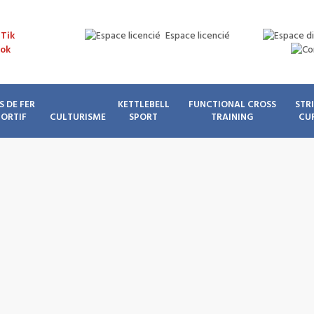
Espace licencié
S DE FER
KETTLEBELL
FUNCTIONAL CROSS
STR
PORTIF
CULTURISME
SPORT
TRAINING
CU