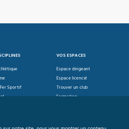
SCIPLINES
VOS ESPACES
thlétique
Espace dirigeant
sme
Espace licencié
Fer Sportif
Trouver un club
url
Formation
al Training
ll
n sur notre site, pour vous montrer un contenu