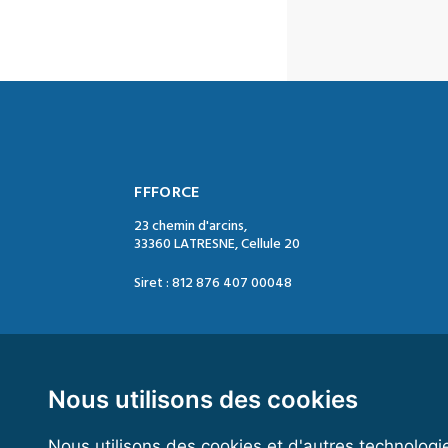
FFFORCE
23 chemin d'arcins,
33360 LATRESNE, Cellule 20
Siret : 812 876 407 00048
Contact :
Tél. : 05 47 74 09 04
Mail : contact@ffforce.fr
Nous utilisons des cookies
Nous utilisons des cookies et d'autres technologi