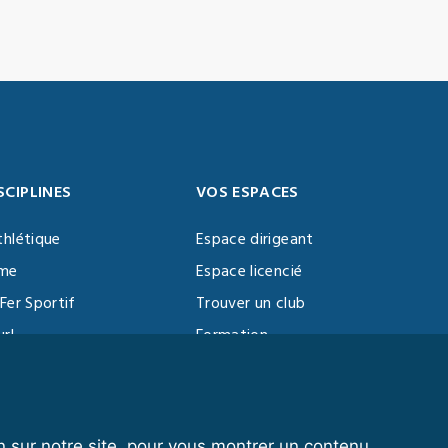
SCIPLINES
VOS ESPACES
thlétique
Espace dirigeant
sme
Espace licencié
Fer Sportif
Trouver un club
url
Formation
al Training
ll
n sur notre site, pour vous montrer un contenu