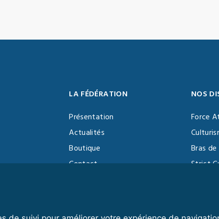
LA FÉDÉRATION
NOS DI
Présentation
Force A
Actualités
Culturi
Boutique
Bras de 
Contact
Strict C
Vidéothèque
Function
Devenir partenaire
Kettlebe
es de suivi pour améliorer votre expérience de navigatio