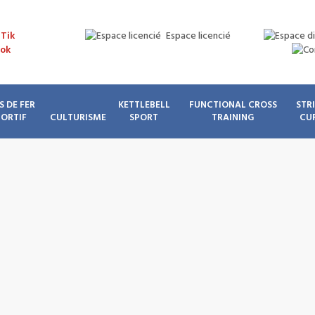
Espace licencié
S DE FER
KETTLEBELL
FUNCTIONAL CROSS
STR
PORTIF
CULTURISME
SPORT
TRAINING
CU