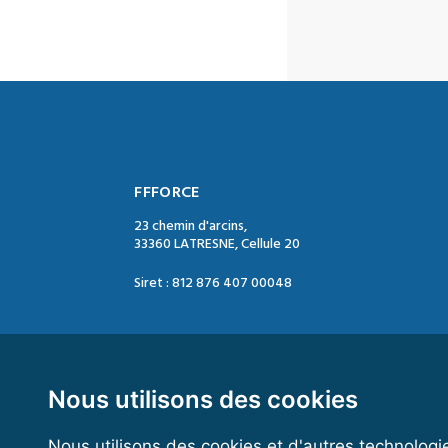
FFFORCE
23 chemin d'arcins,
33360 LATRESNE, Cellule 20
Siret : 812 876 407 00048
Contact :
Tél. : 05 47 74 09 04
Mail : contact@ffforce.fr
Nous utilisons des cookies
Nous utilisons des cookies et d'autres technologi