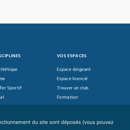
SCIPLINES
VOS ESPACES
thlétique
Espace dirigeant
sme
Espace licencié
Fer Sportif
Trouver un club
url
Formation
al Training
ll
fonctionnement du site sont déposés (vous pouvez