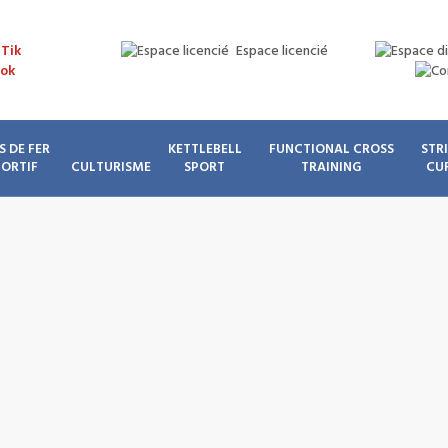
Espace licencié
S DE FER
KETTLEBELL
FUNCTIONAL CROSS
STR
PORTIF
CULTURISME
SPORT
TRAINING
CU