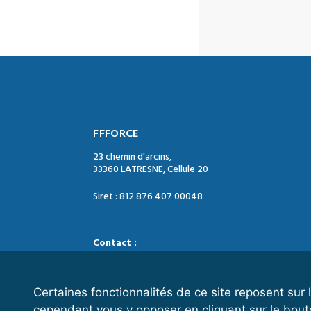
FFFORCE
23 chemin d'arcins,
33360 LATRESNE, Cellule 20
Siret : 812 876 407 00048
Contact :
Tél. : 05 47 74 09 04
Mail : contact@ffforce.fr
Certaines fonctionnalités de ce site reposent su
cependant vous y opposer en cliquant sur le bout