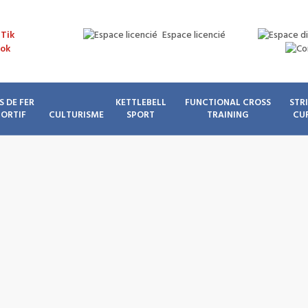
Espace licencié
S DE FER
KETTLEBELL
FUNCTIONAL CROSS
STR
PORTIF
CULTURISME
SPORT
TRAINING
CU