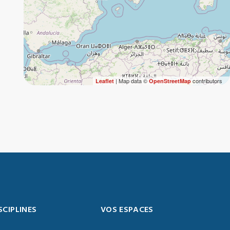
| Map data ©
contributors
Leaflet
OpenStreetMap
SCIPLINES
VOS ESPACES