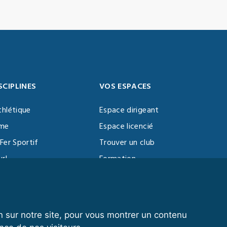
SCIPLINES
VOS ESPACES
thlétique
Espace dirigeant
sme
Espace licencié
Fer Sportif
Trouver un club
url
Formation
al Training
ll
n sur notre site, pour vous montrer un contenu