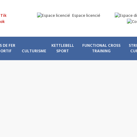
Espace licencié
S DE FER
KETTLEBELL
FUNCTIONAL CROSS
STR
PORTIF
CULTURISME
SPORT
TRAINING
CU