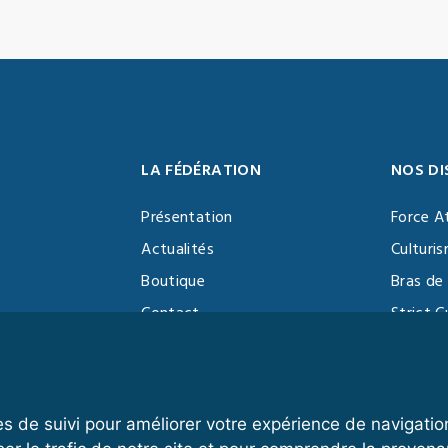
LA FÉDÉRATION
NOS DI
Présentation
Force A
Actualités
Culturi
Boutique
Bras de 
Contact
Strict C
Vidéothèque
Function
Devenir partenaire
Kettlebe
es de suivi pour améliorer votre expérience de navigatio