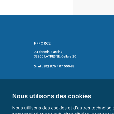
FFFORCE
23 chemin d'arcins,
33360 LATRESNE, Cellule 20
Siret : 812 876 407 00048
Contact :
Tél. : 05 47 74 09 04
Mail : contact@ffforce.fr
Nous utilisons des cookies
Nous utilisons des cookies et d'autres technologi
Horaires d’ouverture :