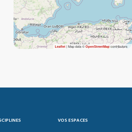
| Map data ©
contributors
Leaflet
OpenStreetMap
SCIPLINES
VOS ESPACES