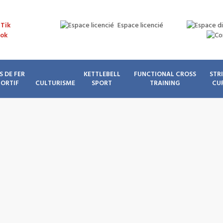
Espace licencié
S DE FER
KETTLEBELL
FUNCTIONAL CROSS
STR
PORTIF
CULTURISME
SPORT
TRAINING
CU