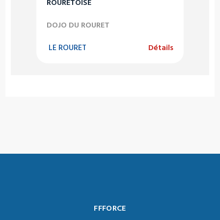
ROURETOISE
DOJO DU ROURET
LE ROURET
Détails
FFFORCE