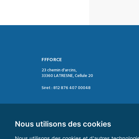
FFFORCE
23 chemin d'arcins,
33360 LATRESNE, Cellule 20
Siret : 812 876 407 00048
Contact :
Tél. : 05 47 74 09 04
Mail : contact@ffforce.fr
Nous utilisons des cookies
Nous utilisons des cookies et d'autres technologi