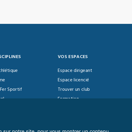
SCIPLINES
VOS ESPACES
thlétique
Espace dirigeant
sme
Espace licencié
Fer Sportif
Trouver un club
url
Formation
al Training
ll
n sur notre site, pour vous montrer un contenu