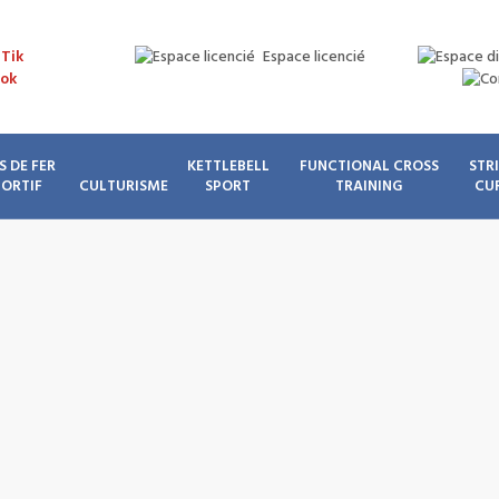
Espace licencié
S DE FER
KETTLEBELL
FUNCTIONAL CROSS
STR
PORTIF
CULTURISME
SPORT
TRAINING
CU