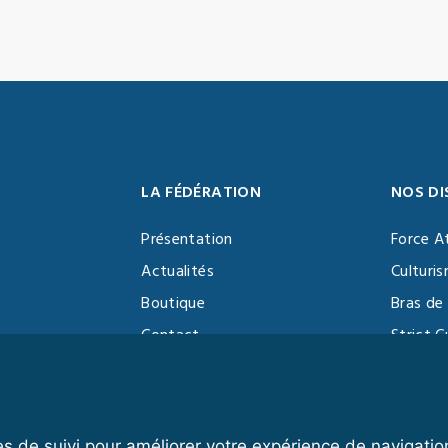
LA FÉDÉRATION
NOS DI
Présentation
Force A
Actualités
Culturi
Boutique
Bras de 
Contact
Strict C
Vidéothèque
Function
Devenir partenaire
Kettlebe
es de suivi pour améliorer votre expérience de navigatio