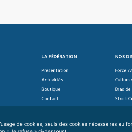
LA FÉDÉRATION
NOS DI
Présentation
Force A
Actualités
Culturi
Boutique
Bras de 
Contact
Strict C
Vidéothèque
Function
Devenir partenaire
Kettlebe
r l’usage de cookies, seuls des cookies nécessaires au 
on « Je refuse » ci-dessous).