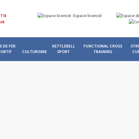
Espace licencié
S DE FER
KETTLEBELL
FUNCTIONAL CROSS
STR
PORTIF
CULTURISME
SPORT
TRAINING
CU