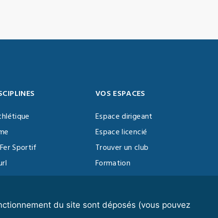
SCIPLINES
VOS ESPACES
thlétique
Espace dirigeant
sme
Espace licencié
Fer Sportif
Trouver un club
url
Formation
al Training
ll
fonctionnement du site sont déposés (vous pouvez