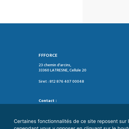
FFFORCE
23 chemin d'arcins,
33360 LATRESNE, Cellule 20
Siret : 812 876 407 00048
Contact :
Tél. : 05 47 74 09 04
Mail : contact@ffforce.fr
Certaines fonctionnalités de ce site reposent su
cependant vous y opposer en cliquant sur le bout