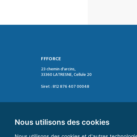
FFFORCE
23 chemin d'arcins,
33360 LATRESNE, Cellule 20
Siret : 812 876 407 00048
Contact :
Tél. : 05 47 74 09 04
Mail : contact@ffforce.fr
Nous utilisons des cookies
Nous utilisons des cookies et d'autres technologi