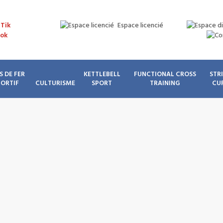
Espace licencié
S DE FER
KETTLEBELL
FUNCTIONAL CROSS
STR
PORTIF
CULTURISME
SPORT
TRAINING
CU