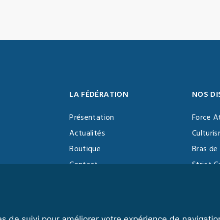
LA FÉDÉRATION
NOS DI
Présentation
Force A
Actualités
Culturi
Boutique
Bras de 
Contact
Strict C
Vidéothèque
Function
Devenir partenaire
Kettlebe
es de suivi pour améliorer votre expérience de navigatio