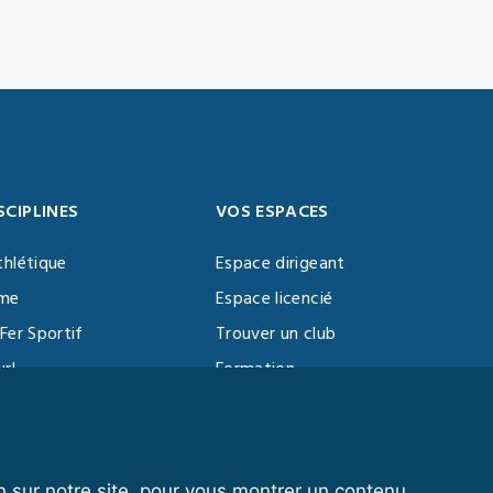
SCIPLINES
VOS ESPACES
thlétique
Espace dirigeant
sme
Espace licencié
Fer Sportif
Trouver un club
url
Formation
al Training
ll
n sur notre site, pour vous montrer un contenu