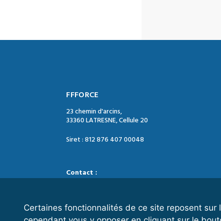
FFFORCE
23 chemin d'arcins,
33360 LATRESNE, Cellule 20
Siret : 812 876 407 00048
Contact :
Tél. : 05 47 74 09 04
Mail : contact@ffforce.fr
Certaines fonctionnalités de ce site reposent su
cependant vous y opposer en cliquant sur le bout