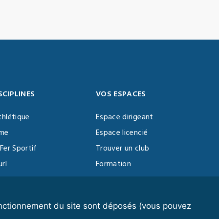
SCIPLINES
VOS ESPACES
thlétique
Espace dirigeant
sme
Espace licencié
Fer Sportif
Trouver un club
url
Formation
al Training
ll
fonctionnement du site sont déposés (vous pouvez