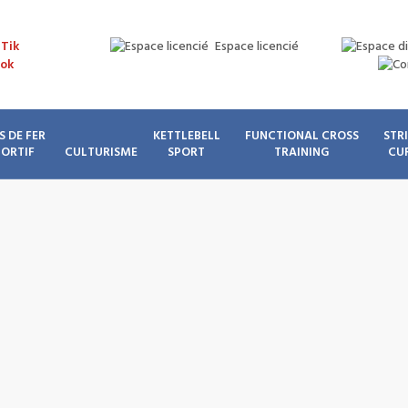
Espace licencié
S DE FER
KETTLEBELL
FUNCTIONAL CROSS
STR
PORTIF
CULTURISME
SPORT
TRAINING
CU