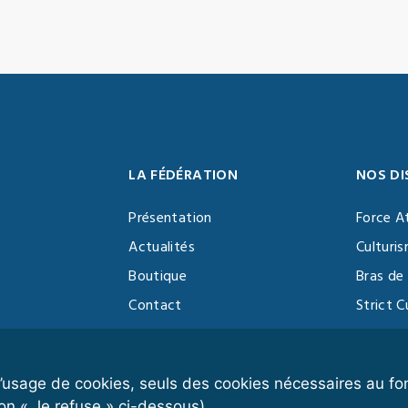
LA FÉDÉRATION
NOS DI
Présentation
Force A
Actualités
Culturi
Boutique
Bras de 
Contact
Strict C
Vidéothèque
Function
Devenir partenaire
Kettlebe
r l’usage de cookies, seuls des cookies nécessaires au 
on « Je refuse » ci-dessous).