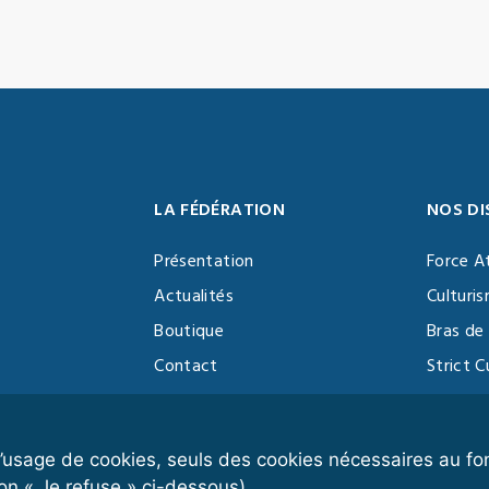
LA FÉDÉRATION
NOS DI
Présentation
Force A
Actualités
Culturi
Boutique
Bras de 
Contact
Strict C
Vidéothèque
Function
Devenir partenaire
Kettlebe
r l’usage de cookies, seuls des cookies nécessaires au 
on « Je refuse » ci-dessous).