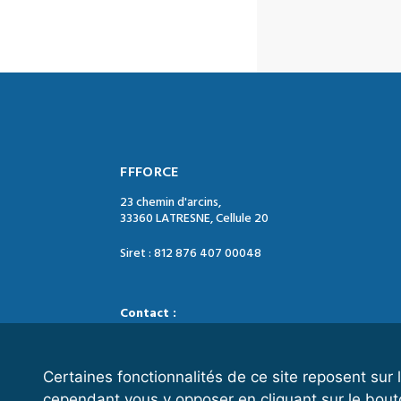
FFFORCE
23 chemin d'arcins,
33360 LATRESNE, Cellule 20
Siret : 812 876 407 00048
Contact :
Tél. : 05 47 74 09 04
Mail : contact@ffforce.fr
Certaines fonctionnalités de ce site reposent su
cependant vous y opposer en cliquant sur le bout