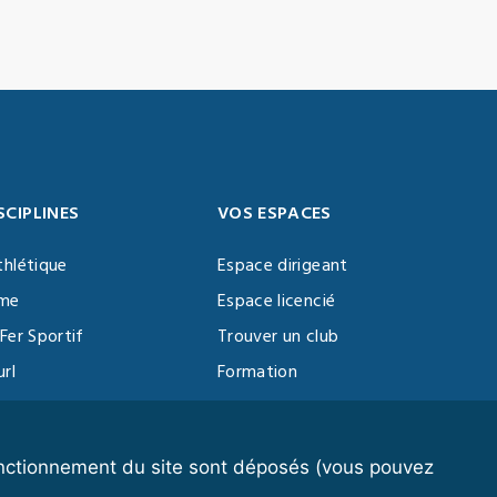
SCIPLINES
VOS ESPACES
thlétique
Espace dirigeant
sme
Espace licencié
Fer Sportif
Trouver un club
url
Formation
al Training
ll
fonctionnement du site sont déposés (vous pouvez