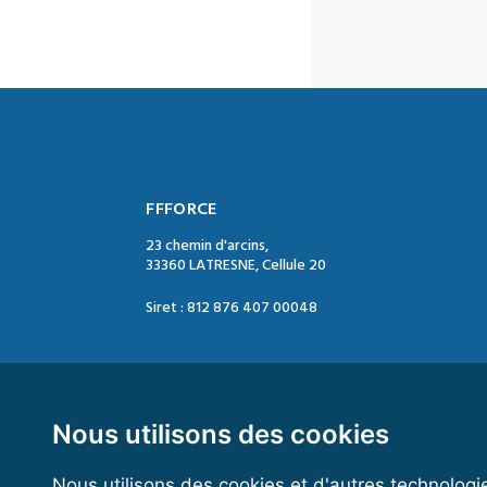
FFFORCE
23 chemin d'arcins,
33360 LATRESNE, Cellule 20
Siret : 812 876 407 00048
Contact :
Tél. : 05 47 74 09 04
Mail : contact@ffforce.fr
Nous utilisons des cookies
Nous utilisons des cookies et d'autres technologi