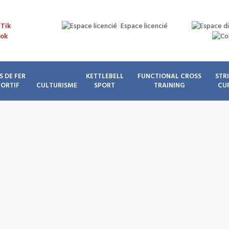
Espace licencié
S DE FER
KETTLEBELL
FUNCTIONAL CROSS
STR
PORTIF
CULTURISME
SPORT
TRAINING
CU