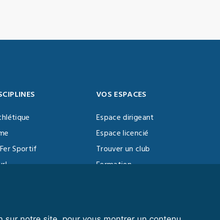
SCIPLINES
VOS ESPACES
thlétique
Espace dirigeant
sme
Espace licencié
Fer Sportif
Trouver un club
url
Formation
al Training
ll
n sur notre site, pour vous montrer un contenu