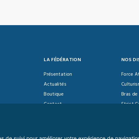
LA FÉDÉRATION
NOS DI
Présentation
Force A
Actualités
Culturi
Boutique
Bras de 
Contact
Strict C
Vidéothèque
Function
Devenir partenaire
Kettlebe
es de suivi pour améliorer votre expérience de navigatio