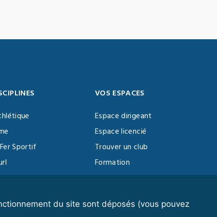
SCIPLINES
VOS ESPACES
thlétique
Espace dirigeant
sme
Espace licencié
Fer Sportif
Trouver un club
url
Formation
al Training
ll
fonctionnement du site sont déposés (vous pouvez