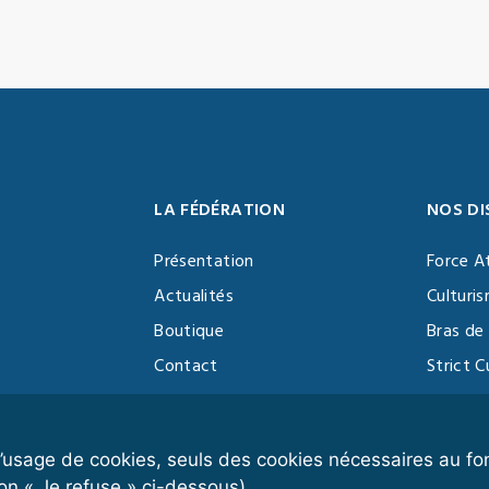
LA FÉDÉRATION
NOS DI
Présentation
Force A
Actualités
Culturi
Boutique
Bras de 
Contact
Strict C
Vidéothèque
Function
Devenir partenaire
Kettlebe
r l’usage de cookies, seuls des cookies nécessaires au 
on « Je refuse » ci-dessous).