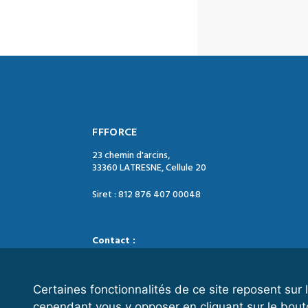
FFFORCE
23 chemin d'arcins,
33360 LATRESNE, Cellule 20
Siret : 812 876 407 00048
Contact :
Tél. : 05 47 74 09 04
Mail : contact@ffforce.fr
Certaines fonctionnalités de ce site reposent su
cependant vous y opposer en cliquant sur le bout