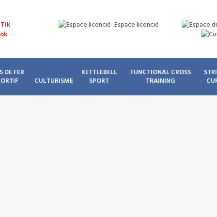
Espace licencié
S DE FER
KETTLEBELL
FUNCTIONAL CROSS
STR
PORTIF
CULTURISME
SPORT
TRAINING
CU