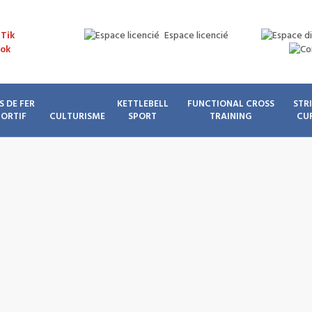
Espace licencié
S DE FER
KETTLEBELL
FUNCTIONAL CROSS
STR
PORTIF
CULTURISME
SPORT
TRAINING
CU