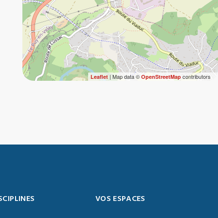
| Map data ©
contributors
Leaflet
OpenStreetMap
SCIPLINES
VOS ESPACES