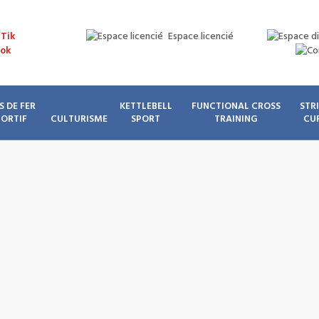
Espace licencié
S DE FER
KETTLEBELL
FUNCTIONAL CROSS
STR
PORTIF
CULTURISME
SPORT
TRAINING
CU