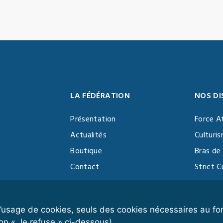
LA FÉDÉRATION
NOS DI
Présentation
Force A
Actualités
Culturi
Boutique
Bras de 
Contact
Strict C
Vidéothèque
Function
Devenir partenaire
Kettlebe
r l’usage de cookies, seuls des cookies nécessaires au 
on « Je refuse » ci-dessous).