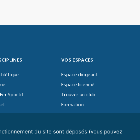
SCIPLINES
VOS ESPACES
thlétique
Espace dirigeant
sme
Espace licencié
Fer Sportif
Trouver un club
url
Formation
al Training
ll
fonctionnement du site sont déposés (vous pouvez