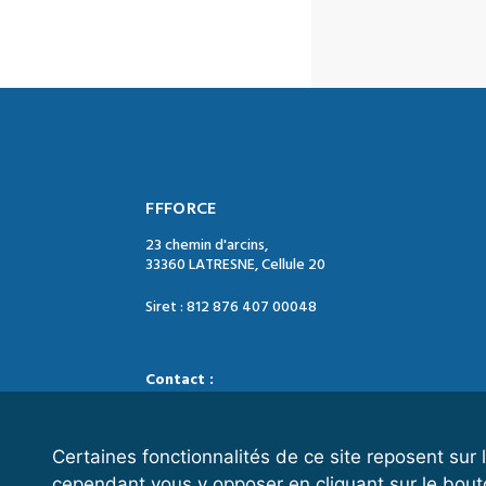
FFFORCE
23 chemin d'arcins,
33360 LATRESNE, Cellule 20
Siret : 812 876 407 00048
Contact :
Tél. : 05 47 74 09 04
Mail : contact@ffforce.fr
Certaines fonctionnalités de ce site reposent su
cependant vous y opposer en cliquant sur le bout