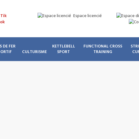
Espace licencié
S DE FER
KETTLEBELL
FUNCTIONAL CROSS
STR
PORTIF
CULTURISME
SPORT
TRAINING
CU