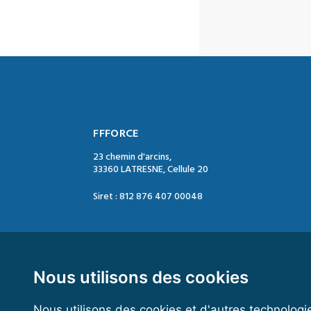
FFFORCE
23 chemin d'arcins,
33360 LATRESNE, Cellule 20
Siret : 812 876 407 00048
Contact :
Tél. : 05 47 74 09 04
Mail : contact@ffforce.fr
Nous utilisons des cookies
Nous utilisons des cookies et d'autres technologi