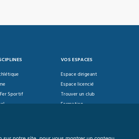
SCIPLINES
VOS ESPACES
thlétique
Espace dirigeant
sme
Espace licencié
Fer Sportif
Trouver un club
url
Formation
al Training
ll
n sur notre site, pour vous montrer un contenu