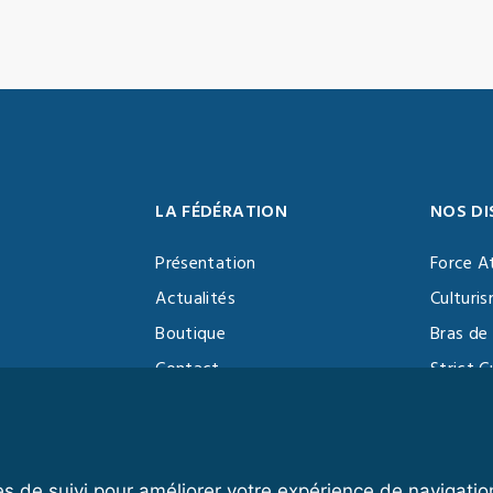
LA FÉDÉRATION
NOS DI
Présentation
Force A
Actualités
Culturi
Boutique
Bras de 
Contact
Strict C
Vidéothèque
Function
Devenir partenaire
Kettlebe
es de suivi pour améliorer votre expérience de navigatio