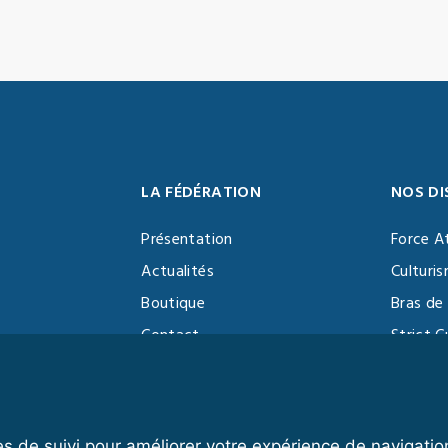
LA FÉDÉRATION
NOS DI
Présentation
Force A
Actualités
Culturi
Boutique
Bras de 
Contact
Strict C
Vidéothèque
Function
Devenir partenaire
Kettlebe
es de suivi pour améliorer votre expérience de navigatio