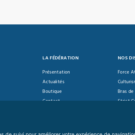
LA FÉDÉRATION
NOS DI
Présentation
Force A
Actualités
Culturi
Boutique
Bras de 
Contact
Strict C
Vidéothèque
Function
Devenir partenaire
Kettlebe
es de suivi pour améliorer votre expérience de navigatio