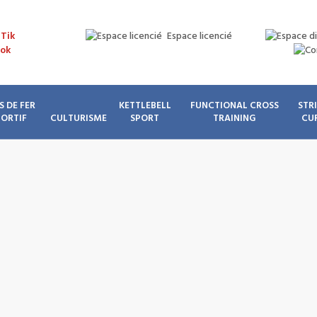
Espace licencié
S DE FER
KETTLEBELL
FUNCTIONAL CROSS
STR
PORTIF
CULTURISME
SPORT
TRAINING
CU