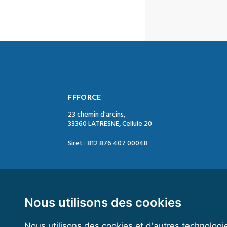
FFFORCE
23 chemin d'arcins,
33360 LATRESNE, Cellule 20
Siret : 812 876 407 00048
Contact :
Tél. : 05 47 74 09 04
Mail : contact@ffforce.fr
Nous utilisons des cookies
Nous utilisons des cookies et d'autres technologi