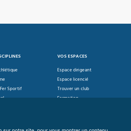
SCIPLINES
VOS ESPACES
thlétique
Espace dirigeant
sme
Espace licencié
Fer Sportif
Trouver un club
url
Formation
al Training
ll
n sur notre site, pour vous montrer un contenu