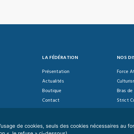
LA FÉDÉRATION
NOS DI
Présentation
Force A
Actualités
Culturi
Boutique
Bras de 
Contact
Strict C
Vidéothèque
Function
Devenir partenaire
Kettlebe
r l’usage de cookies, seuls des cookies nécessaires au 
on « Je refuse » ci-dessous).