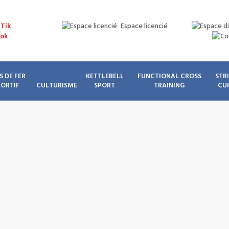
Espace licencié
S DE FER
KETTLEBELL
FUNCTIONAL CROSS
STR
PORTIF
CULTURISME
SPORT
TRAINING
CU