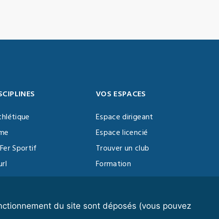
SCIPLINES
VOS ESPACES
thlétique
Espace dirigeant
sme
Espace licencié
Fer Sportif
Trouver un club
url
Formation
al Training
ll
fonctionnement du site sont déposés (vous pouvez