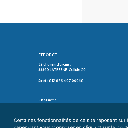
FFFORCE
23 chemin d'arcins,
33360 LATRESNE, Cellule 20
Siret : 812 876 407 00048
Contact :
Tél. : 05 47 74 09 04
Mail : contact@ffforce.fr
Certaines fonctionnalités de ce site reposent su
cependant vous y opposer en cliquant sur le bout