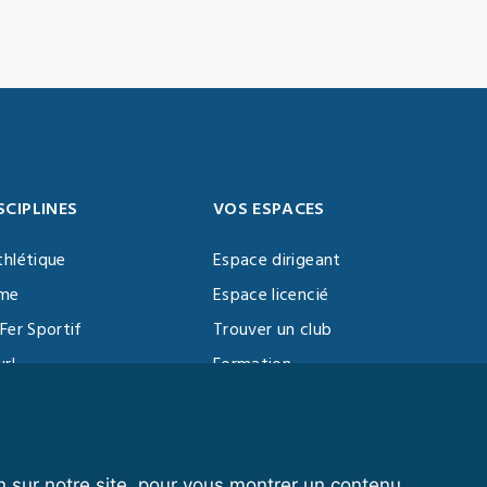
SCIPLINES
VOS ESPACES
thlétique
Espace dirigeant
sme
Espace licencié
Fer Sportif
Trouver un club
url
Formation
al Training
ll
n sur notre site, pour vous montrer un contenu