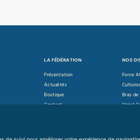
LA FÉDÉRATION
NOS DI
Présentation
Force A
Actualités
Culturi
Boutique
Bras de 
Contact
Strict C
Vidéothèque
Function
Devenir partenaire
Kettlebe
es de suivi pour améliorer votre expérience de navigatio