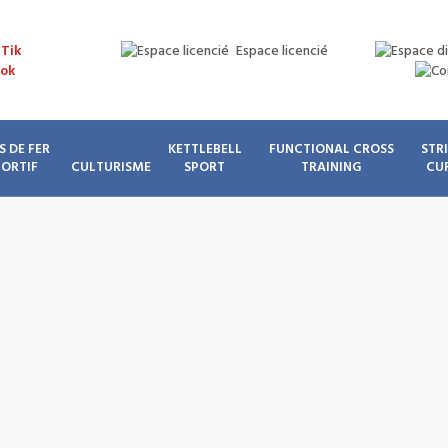
Espace licencié
S DE FER
KETTLEBELL
FUNCTIONAL CROSS
STR
PORTIF
CULTURISME
SPORT
TRAINING
CU