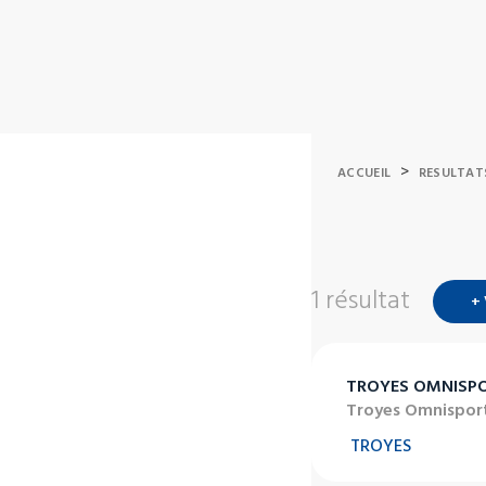
>
ACCUEIL
RESULTAT
1 résultat
+
TROYES OMNISP
Troyes Omnispor
TROYES