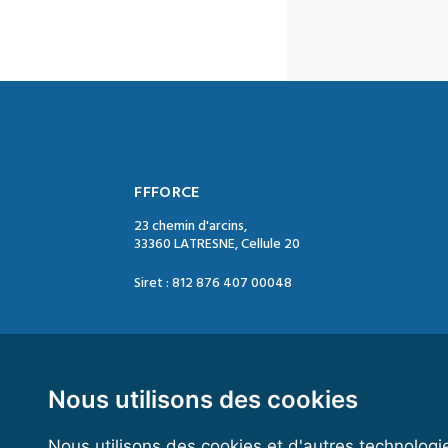
FFFORCE
23 chemin d'arcins,
33360 LATRESNE, Cellule 20
Siret : 812 876 407 00048
Contact :
Tél. : 05 47 74 09 04
Mail : contact@ffforce.fr
Nous utilisons des cookies
Nous utilisons des cookies et d'autres technologi