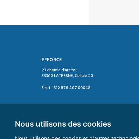
FFFORCE
23 chemin d'arcins,
33360 LATRESNE, Cellule 20
Siret : 812 876 407 00048
Contact :
Tél. : 05 47 74 09 04
Mail : contact@ffforce.fr
Nous utilisons des cookies
Nous utilisons des cookies et d'autres technologi