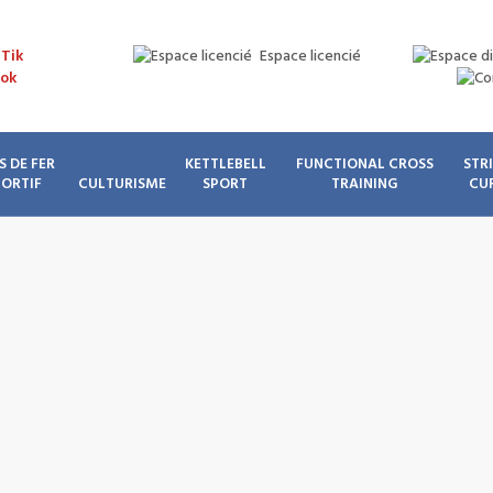
Espace licencié
S DE FER
KETTLEBELL
FUNCTIONAL CROSS
STR
PORTIF
CULTURISME
SPORT
TRAINING
CU