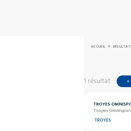
>
ACCUEIL
RESULTAT
1 résultat
+
TROYES OMNISP
Troyes Omnispor
TROYES