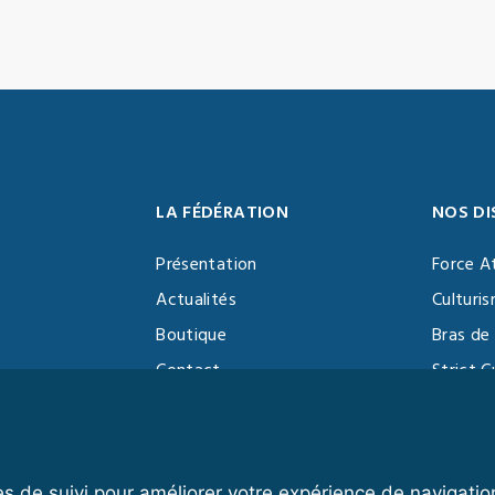
LA FÉDÉRATION
NOS DI
Présentation
Force A
Actualités
Culturi
Boutique
Bras de 
Contact
Strict C
Vidéothèque
Function
Devenir partenaire
Kettlebe
es de suivi pour améliorer votre expérience de navigatio