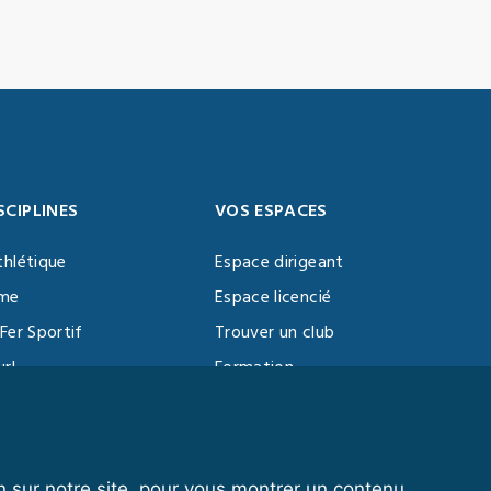
SCIPLINES
VOS ESPACES
thlétique
Espace dirigeant
sme
Espace licencié
Fer Sportif
Trouver un club
url
Formation
al Training
ll
n sur notre site, pour vous montrer un contenu